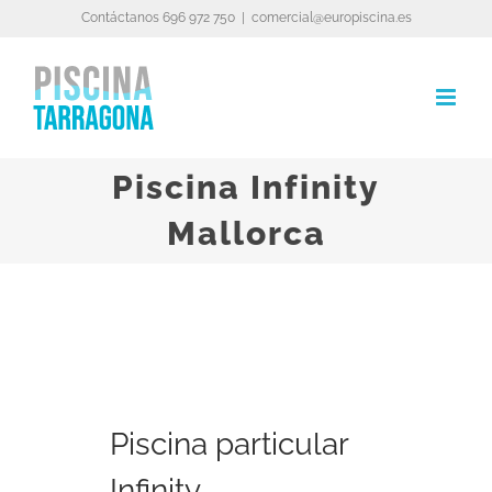
Skip
Contáctanos 696 972 750
|
comercial@europiscina.es
to
content
Piscina Infinity
Mallorca
Piscina particular
Infinity