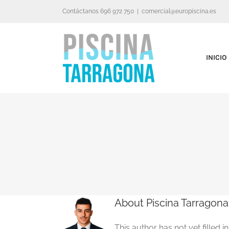
Skip
Contáctanos 696 972 750
|
comercial@europiscina.es
to
content
INICIO
About
Piscina Tarragona
This author has not yet filled in